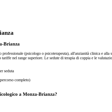
rianza
za-Brianza
o professionale (psicologo o psicoterapeuta), all'anzianità clinica e alla
ariffe nel range superiore. Le sedute di terapia di coppia e le valutaz
er seduta
(percorso completo)
psicologico a Monza-Brianza?