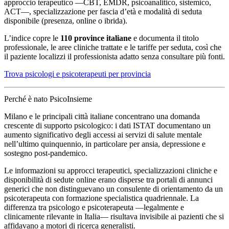
approccio terapeutico —CBT, EMDR, psicoanalitico, sistemico,
ACT—, specializzazione per fascia d’età e modalità di seduta
disponibile (presenza, online o ibrida).
L’indice copre le
110 province italiane
e documenta il titolo
professionale, le aree cliniche trattate e le tariffe per seduta, così che
il paziente localizzi il professionista adatto senza consultare più fonti.
Trova psicologi e psicoterapeuti per provincia
Perché è nato PsicoInsieme
Milano e le principali città italiane concentrano una domanda
crescente di supporto psicologico: i dati ISTAT documentano un
aumento significativo degli accessi ai servizi di salute mentale
nell’ultimo quinquennio, in particolare per ansia, depressione e
sostegno post-pandemico.
Le informazioni su approcci terapeutici, specializzazioni cliniche e
disponibilità di sedute online erano disperse tra portali di annunci
generici che non distinguevano un consulente di orientamento da un
psicoterapeuta con formazione specialistica quadriennale. La
differenza tra psicologo e psicoterapeuta —legalmente e
clinicamente rilevante in Italia— risultava invisibile ai pazienti che si
affidavano a motori di ricerca generalisti.