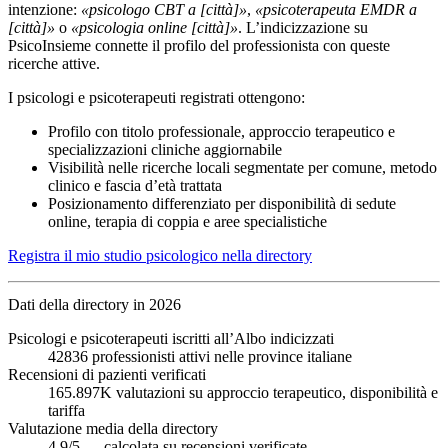
intenzione:
«psicologo CBT a [città]»
,
«psicoterapeuta EMDR a
[città]»
o
«psicologia online [città]»
. L’indicizzazione su
PsicoInsieme connette il profilo del professionista con queste
ricerche attive.
I psicologi e psicoterapeuti registrati ottengono:
Profilo con titolo professionale, approccio terapeutico e
specializzazioni cliniche aggiornabile
Visibilità nelle ricerche locali segmentate per comune, metodo
clinico e fascia d’età trattata
Posizionamento differenziato per disponibilità di sedute
online, terapia di coppia e aree specialistiche
Registra il mio studio psicologico nella directory
Dati della directory in 2026
Psicologi e psicoterapeuti iscritti all’Albo indicizzati
42836 professionisti attivi nelle province italiane
Recensioni di pazienti verificati
165.897K valutazioni su approccio terapeutico, disponibilità e
tariffa
Valutazione media della directory
4.9/5 — calcolata su recensioni verificate