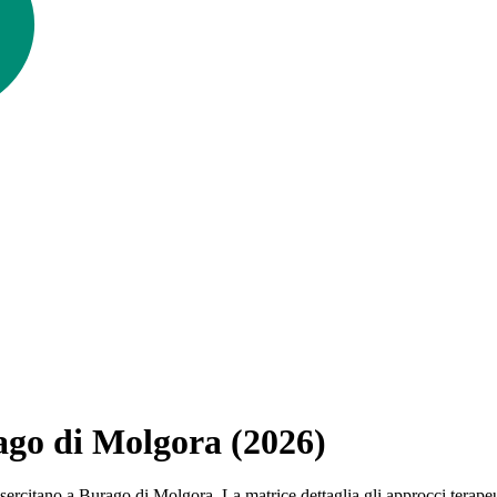
rago di Molgora (2026)
 che esercitano a Burago di Molgora. La matrice dettaglia gli approcci t