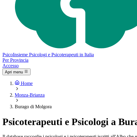
Psico
Insieme
Psicologi e Psicoterapeuti in Italia
Per Provincia
Accesso
Apri menu
Home
Monza-Brianza
Burago di Molgora
Psicoterapeuti e Psicologi a Bu
Il database raccoglie i psicologi e i psicoterapeuti iscritti all'Albo