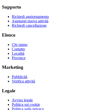
Supporto
Richiedi aggiornamento
Aggiungi nuova attività
Richiedi cancellazione
Elenco
Chi siamo
Contatto
Località
Province
Marketing
Pubblicità
Verifica attività
Legale
Avviso legale
Politica sui cookie
Politica sulla privacy