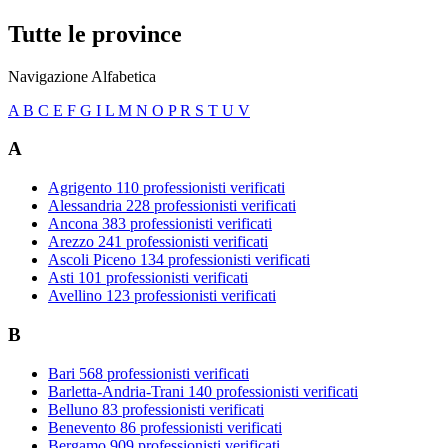
Tutte le province
Navigazione Alfabetica
A
B
C
E
F
G
I
L
M
N
O
P
R
S
T
U
V
A
Agrigento
110 professionisti verificati
Alessandria
228 professionisti verificati
Ancona
383 professionisti verificati
Arezzo
241 professionisti verificati
Ascoli Piceno
134 professionisti verificati
Asti
101 professionisti verificati
Avellino
123 professionisti verificati
B
Bari
568 professionisti verificati
Barletta-Andria-Trani
140 professionisti verificati
Belluno
83 professionisti verificati
Benevento
86 professionisti verificati
Bergamo
909 professionisti verificati