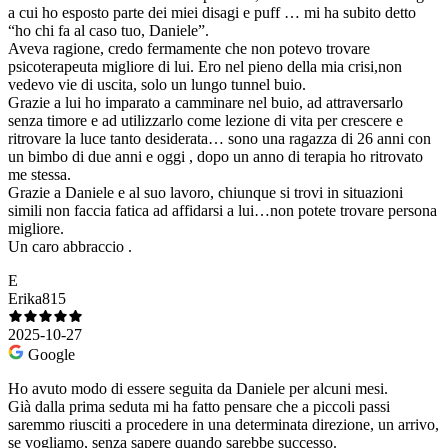
a cui ho esposto parte dei miei disagi e puff … mi ha subito detto
“ho chi fa al caso tuo, Daniele”.
Aveva ragione, credo fermamente che non potevo trovare
psicoterapeuta migliore di lui. Ero nel pieno della mia crisi,non
vedevo vie di uscita, solo un lungo tunnel buio.
Grazie a lui ho imparato a camminare nel buio, ad attraversarlo
senza timore e ad utilizzarlo come lezione di vita per crescere e
ritrovare la luce tanto desiderata… sono una ragazza di 26 anni con
un bimbo di due anni e oggi , dopo un anno di terapia ho ritrovato
me stessa.
Grazie a Daniele e al suo lavoro, chiunque si trovi in situazioni
simili non faccia fatica ad affidarsi a lui…non potete trovare persona
migliore.
Un caro abbraccio .
E
Erika815
2025-10-27
Google
Ho avuto modo di essere seguita da Daniele per alcuni mesi.
Già dalla prima seduta mi ha fatto pensare che a piccoli passi
saremmo riusciti a procedere in una determinata direzione, un arrivo,
se vogliamo, senza sapere quando sarebbe successo.