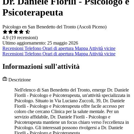
Dr. Daniele Fiorili - Psicologo e
Psicoterapeuta
Psicologo en San Benedetto del Tronto (Ascoli Piceno)
4.9
(19 recensioni)
Ultimo aggiornamento: 25 maggio 2026
Recensioni
Telefono
Orari di apertura
Mappa
Attività vicine
Recensioni
Telefono
Orari di apertura
Mappa
Attività vicine
Informazioni sull'attività
Descrizione
Nell'elenco di San Benedetto del Tronto, emerge Dr. Daniele
Fiorili - Psicologo e Psicoterapeuta, un'attività specializzata in
Psicologo. Situato in Via Luciano Zuccoli, 39, Dr. Daniele
Fiorili - Psicologo e Psicoterapeuta offre facile accesso per
coloro che cercano Clinica per la salute mentale. Per un
servizio affidabile, Dr. Daniele Fiorili - Psicologo e
Psicoterapeuta mantiene un focus chiaro verso l'eccellenza in
Psicologo. Gli interessati possono rivolgersi a Dr. Daniele
Fiorili - Psicologo e Psicoterapeuta.