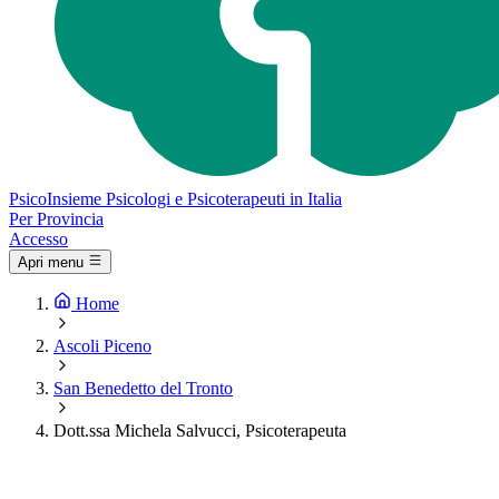
Psico
Insieme
Psicologi e Psicoterapeuti in Italia
Per Provincia
Accesso
Apri menu
Home
Ascoli Piceno
San Benedetto del Tronto
Dott.ssa Michela Salvucci, Psicoterapeuta