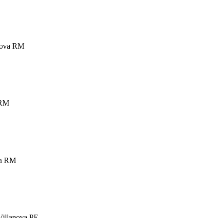
anova RM
 RM
ova RM
 Villanova PE