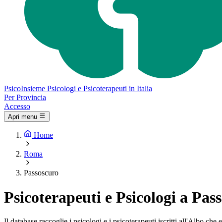
Psico
Insieme
Psicologi e Psicoterapeuti in Italia
Per Provincia
Accesso
Apri menu
Home
Roma
Passoscuro
Psicoterapeuti e Psicologi a Pas
Il database raccoglie i psicologi e i psicoterapeuti iscritti all'Albo