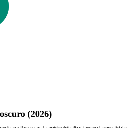
soscuro (2026)
 che esercitano a Passoscuro. La matrice dettaglia gli approcci terapeuti