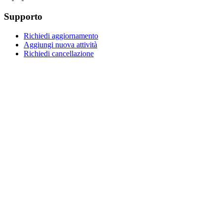
Supporto
Richiedi aggiornamento
Aggiungi nuova attività
Richiedi cancellazione
Elenco
Chi siamo
Contatto
Località
Province
Marketing
Pubblicità
Verifica attività
Legale
Avviso legale
Politica sui cookie