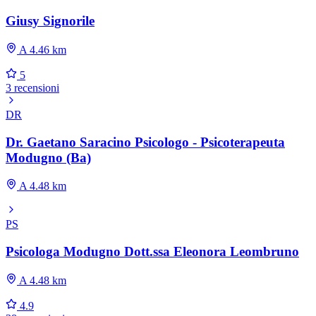
Giusy Signorile
A 4.46 km
5
3 recensioni
DR
Dr. Gaetano Saracino Psicologo - Psicoterapeuta
Modugno (Ba)
A 4.48 km
PS
Psicologa Modugno Dott.ssa Eleonora Leombruno
A 4.48 km
4.9