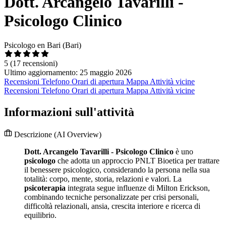
Dott. Arcangelo Tavarilli -
Psicologo Clinico
Psicologo en Bari (Bari)
5
(17 recensioni)
Ultimo aggiornamento: 25 maggio 2026
Recensioni
Telefono
Orari di apertura
Mappa
Attività vicine
Recensioni
Telefono
Orari di apertura
Mappa
Attività vicine
Informazioni sull'attività
Descrizione
(AI Overview)
Dott. Arcangelo Tavarilli - Psicologo Clinico
è uno
psicologo
che adotta un approccio PNLT Bioetica per trattare
il benessere psicologico, considerando la persona nella sua
totalità: corpo, mente, storia, relazioni e valori. La
psicoterapia
integrata segue influenze di Milton Erickson,
combinando tecniche personalizzate per crisi personali,
difficoltà relazionali, ansia, crescita interiore e ricerca di
equilibrio.