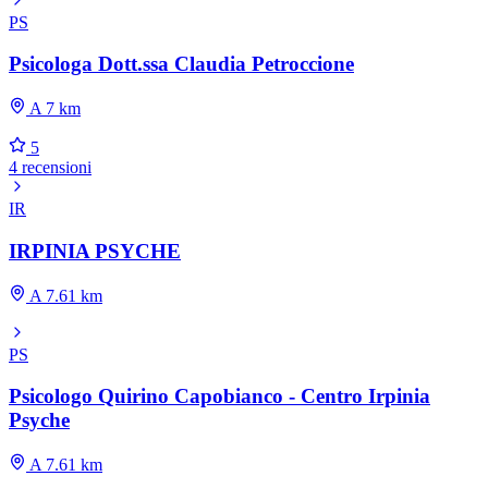
PS
Psicologa Dott.ssa Claudia Petroccione
A 7 km
5
4 recensioni
IR
IRPINIA PSYCHE
A 7.61 km
PS
Psicologo Quirino Capobianco - Centro Irpinia
Psyche
A 7.61 km