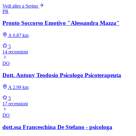
Vedi altro a Serino
PR
Pronto Soccorso Emotivo "Alessandra Mazza"
A 0.87 km
5
14 recensioni
DO
Dott. Antony Teodosio Psicologo Psicoterapeuta
A 2.99 km
5
17 recensioni
DO
dott.ssa Franceschina De Stefano - psicologa