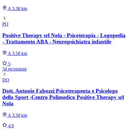
A 3.38 km
PO
Positive Therapy srl Nola - Psicoterapia - Logopedia
- Trattamento ABA - Neuropsichiatra infantile
A 3.58 km
5
34 recensioni
DO
Dott. Antonio Fabozzi Psicoterapeuta e Psicologo
dello Sport -Centro Polimedico Positive Therapy srl
Nola
A 3.58 km
4.9