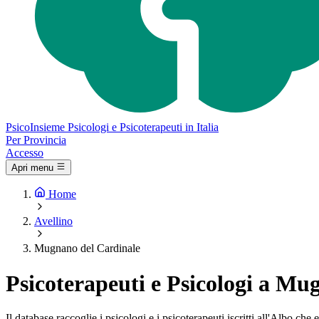
Psico
Insieme
Psicologi e Psicoterapeuti in Italia
Per Provincia
Accesso
Apri menu
Home
Avellino
Mugnano del Cardinale
Psicoterapeuti e Psicologi a Mu
Il database raccoglie i psicologi e i psicoterapeuti iscritti all'Albo