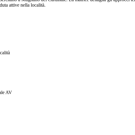
uta attive nella località.
calità
ale AV