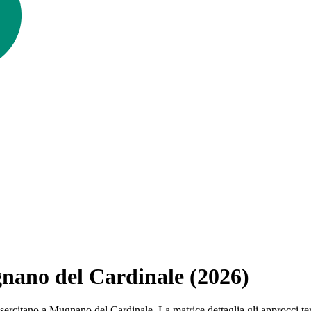
gnano del Cardinale (2026)
 che esercitano a Mugnano del Cardinale. La matrice dettaglia gli approc