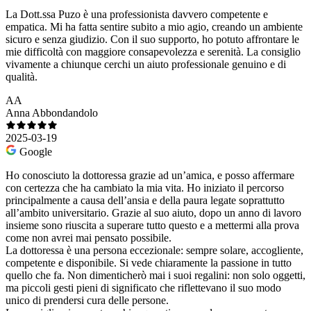
La Dott.ssa Puzo è una professionista davvero competente e
empatica. Mi ha fatta sentire subito a mio agio, creando un ambiente
sicuro e senza giudizio. Con il suo supporto, ho potuto affrontare le
mie difficoltà con maggiore consapevolezza e serenità. La consiglio
vivamente a chiunque cerchi un aiuto professionale genuino e di
qualità.
AA
Anna Abbondandolo
2025-03-19
Google
Ho conosciuto la dottoressa grazie ad un’amica, e posso affermare
con certezza che ha cambiato la mia vita. Ho iniziato il percorso
principalmente a causa dell’ansia e della paura legate soprattutto
all’ambito universitario. Grazie al suo aiuto, dopo un anno di lavoro
insieme sono riuscita a superare tutto questo e a mettermi alla prova
come non avrei mai pensato possibile.
La dottoressa è una persona eccezionale: sempre solare, accogliente,
competente e disponibile. Si vede chiaramente la passione in tutto
quello che fa. Non dimenticherò mai i suoi regalini: non solo oggetti,
ma piccoli gesti pieni di significato che riflettevano il suo modo
unico di prendersi cura delle persone.