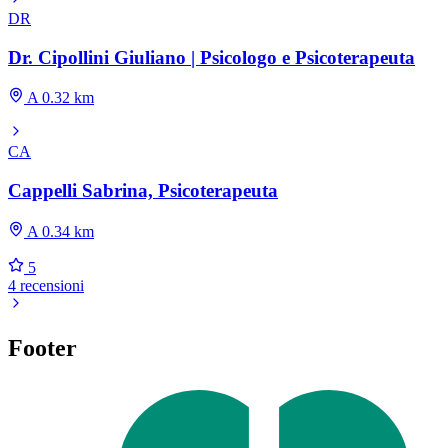
DR
Dr. Cipollini Giuliano | Psicologo e Psicoterapeuta
A 0.32 km
CA
Cappelli Sabrina, Psicoterapeuta
A 0.34 km
5
4 recensioni
Footer