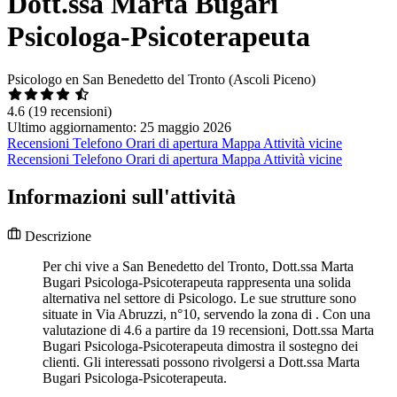
Dott.ssa Marta Bugari
Psicologa-Psicoterapeuta
Psicologo en San Benedetto del Tronto (Ascoli Piceno)
4.6
(19 recensioni)
Ultimo aggiornamento: 25 maggio 2026
Recensioni
Telefono
Orari di apertura
Mappa
Attività vicine
Recensioni
Telefono
Orari di apertura
Mappa
Attività vicine
Informazioni sull'attività
Descrizione
Per chi vive a San Benedetto del Tronto, Dott.ssa Marta
Bugari Psicologa-Psicoterapeuta rappresenta una solida
alternativa nel settore di Psicologo. Le sue strutture sono
situate in Via Abruzzi, n°10, servendo la zona di . Con una
valutazione di 4.6 a partire da 19 recensioni, Dott.ssa Marta
Bugari Psicologa-Psicoterapeuta dimostra il sostegno dei
clienti. Gli interessati possono rivolgersi a Dott.ssa Marta
Bugari Psicologa-Psicoterapeuta.