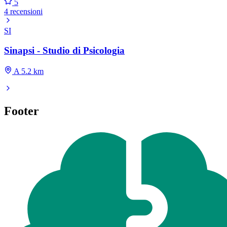
5
4 recensioni
SI
Sinapsi - Studio di Psicologia
A 5.2 km
Footer