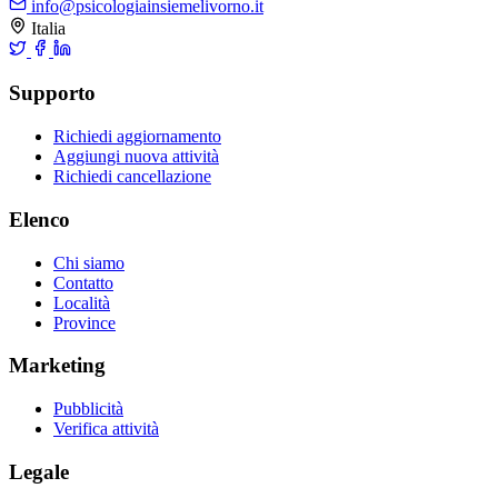
info@psicologiainsiemelivorno.it
Italia
Supporto
Richiedi aggiornamento
Aggiungi nuova attività
Richiedi cancellazione
Elenco
Chi siamo
Contatto
Località
Province
Marketing
Pubblicità
Verifica attività
Legale