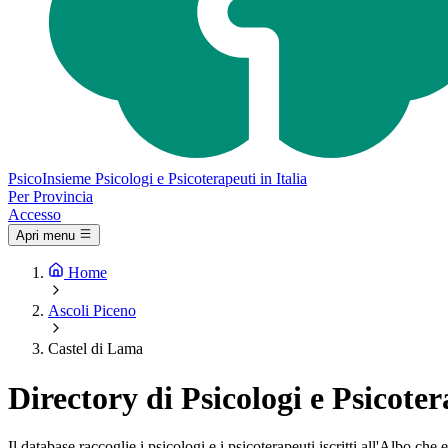
Psico
Insieme
Psicologi e Psicoterapeuti in Italia
Per Provincia
Accesso
Apri menu
Home
Ascoli Piceno
Castel di Lama
Directory di Psicologi e Psicote
Il database raccoglie i psicologi e i psicoterapeuti iscritti all'Albo