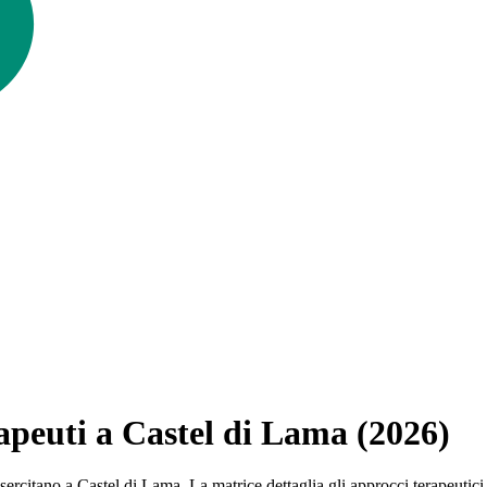
rapeuti a Castel di Lama (2026)
 che esercitano a Castel di Lama. La matrice dettaglia gli approcci terap