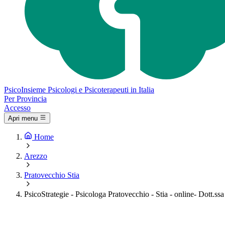
Psico
Insieme
Psicologi e Psicoterapeuti in Italia
Per Provincia
Accesso
Apri menu
Home
Arezzo
Pratovecchio Stia
PsicoStrategie - Psicologa Pratovecchio - Stia - online- Dott.s