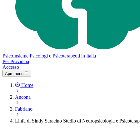
Psico
Insieme
Psicologi e Psicoterapeuti in Italia
Per Provincia
Accesso
Apri menu
Home
Ancona
Fabriano
Linfa di Sindy Saracino Studio di Neuropsicologia e Psicot