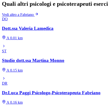
Quali altri psicologi e psicoterapeuti eser
Vedi altro a Fabriano
DO
Dott.ssa Valeria Lamedica
A 0.01 km
ST
Studio dott.ssa Martina Monno
A 0.15 km
DR
Dr.Luca Paggi Psicologo-Psicoterapeuta Fabriano
A 0.16 km