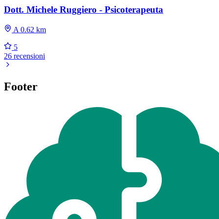
Dott. Michele Ruggiero - Psicoterapeuta
A 0.62 km
5
26 recensioni
Footer