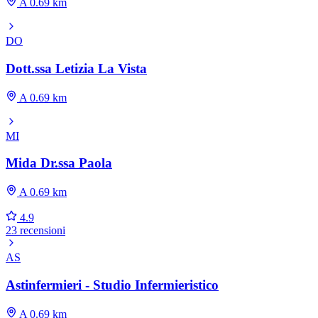
A 0.69 km
DO
Dott.ssa Letizia La Vista
A 0.69 km
MI
Mida Dr.ssa Paola
A 0.69 km
4.9
23 recensioni
AS
Astinfermieri - Studio Infermieristico
A 0.69 km