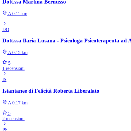
Dott.ssa Martina Bernusso
A 0.11 km
DO
Dott.ssa Ilaria Lusana - Psicologa Psicoterapeuta ad A
A 0.15 km
5
1 recensioni
IS
Istantanee di Felicità Roberta Liberalato
A 0.17 km
5
2 recensioni
PS