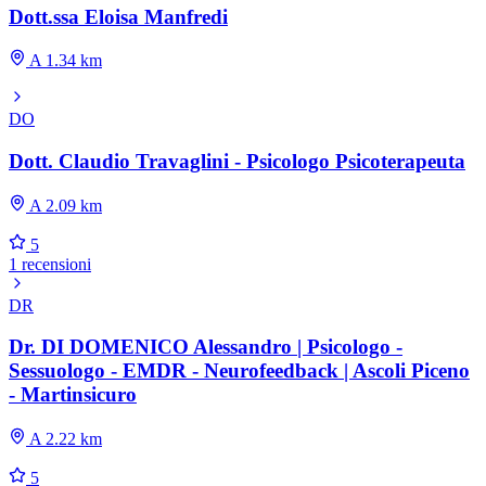
Dott.ssa Eloisa Manfredi
A 1.34 km
DO
Dott. Claudio Travaglini - Psicologo Psicoterapeuta
A 2.09 km
5
1 recensioni
DR
Dr. DI DOMENICO Alessandro | Psicologo -
Sessuologo - EMDR - Neurofeedback | Ascoli Piceno
- Martinsicuro
A 2.22 km
5