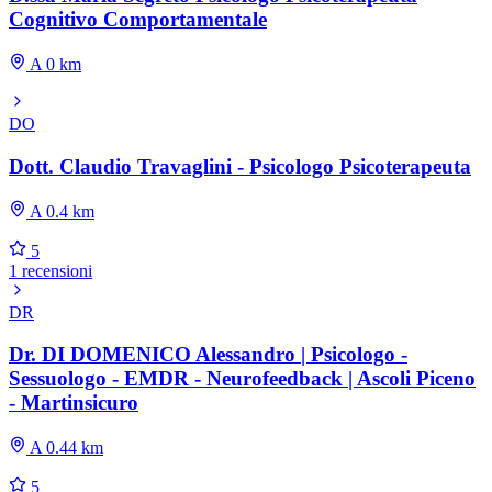
Cognitivo Comportamentale
A 0 km
DO
Dott. Claudio Travaglini - Psicologo Psicoterapeuta
A 0.4 km
5
1 recensioni
DR
Dr. DI DOMENICO Alessandro | Psicologo -
Sessuologo - EMDR - Neurofeedback | Ascoli Piceno
- Martinsicuro
A 0.44 km
5