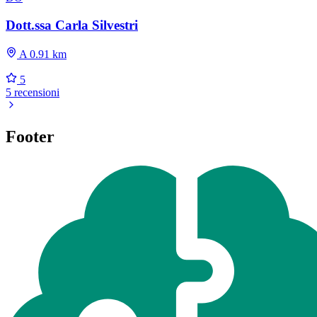
Dott.ssa Carla Silvestri
A 0.91 km
5
5 recensioni
Footer