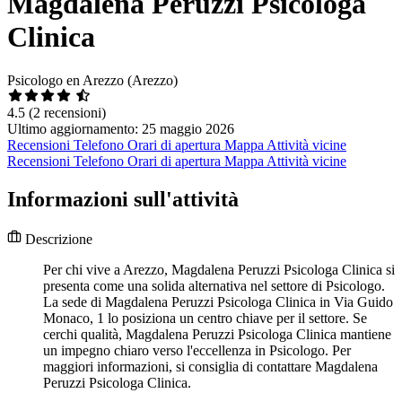
Magdalena Peruzzi Psicologa
Clinica
Psicologo en Arezzo (Arezzo)
4.5
(2 recensioni)
Ultimo aggiornamento: 25 maggio 2026
Recensioni
Telefono
Orari di apertura
Mappa
Attività vicine
Recensioni
Telefono
Orari di apertura
Mappa
Attività vicine
Informazioni sull'attività
Descrizione
Per chi vive a Arezzo, Magdalena Peruzzi Psicologa Clinica si
presenta come una solida alternativa nel settore di Psicologo.
La sede di Magdalena Peruzzi Psicologa Clinica in Via Guido
Monaco, 1 lo posiziona un centro chiave per il settore. Se
cerchi qualità, Magdalena Peruzzi Psicologa Clinica mantiene
un impegno chiaro verso l'eccellenza in Psicologo. Per
maggiori informazioni, si consiglia di contattare Magdalena
Peruzzi Psicologa Clinica.