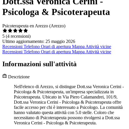
Dott.ssa Veronica Cerini -
Psicologa & Psicoterapeuta
Psicoterapeuta en Arezzo (Arezzo)
5
(4 recensioni)
Ultimo aggiornamento: 25 maggio 2026
Recensioni
Telefono
Orari di apertura
Mappa
Attività vicine
Recensioni
Telefono
Orari di apertura
Mappa
Attività vicine
Informazioni sull'attività
Descrizione
Nell'elenco di Arezzo, si distingue Dott.ssa Veronica Cerini -
Psicologa & Psicoterapeuta, un'impresa specializzata in
Psicoterapeuta. Ubicato in Via Piero Calamandrei, 101/9,
Dott.ssa Veronica Cerini - Psicologa & Psicoterapeuta offre
facile accesso per chi è interessato a Psicologo. La comunità
hanno valutato questa attività con 5.0 stelle. Coloro che
necessitano di Psicoterapeuta possono rivolgersi a Dott.ssa
Veronica Cerini - Psicologa & Psicoterapeuta.