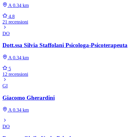
A 0.34 km
4.8
21 recensioni
DO
Dott.ssa Silvia Staffolani Psicologa-Psicoterapeuta
A 0.34 km
5
12 recensioni
GI
Giacomo Gherardini
A 0.34 km
DO