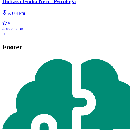
Dott.ssa Giulia Neri - Psicologa
A 0.4 km
5
4 recensioni
Footer