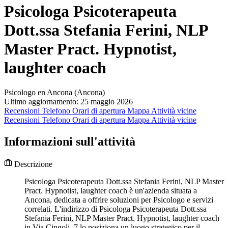
Psicologa Psicoterapeuta
Dott.ssa Stefania Ferini, NLP
Master Pract. Hypnotist,
laughter coach
Psicologo en Ancona (Ancona)
Ultimo aggiornamento: 25 maggio 2026
Recensioni
Telefono
Orari di apertura
Mappa
Attività vicine
Recensioni
Telefono
Orari di apertura
Mappa
Attività vicine
Informazioni sull'attività
Descrizione
Psicologa Psicoterapeuta Dott.ssa Stefania Ferini, NLP Master
Pract. Hypnotist, laughter coach è un'azienda situata a
Ancona, dedicata a offrire soluzioni per Psicologo e servizi
correlati. L'indirizzo di Psicologa Psicoterapeuta Dott.ssa
Stefania Ferini, NLP Master Pract. Hypnotist, laughter coach
in Via Cingoli, 7 lo posiziona un luogo strategico per il