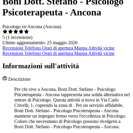
Boni Dott. Stefano - Psicologo
Psicoterapeuta - Ancona
Psicologo en Ancona (Ancona)
5
(1 recensione)
Ultimo aggiornamento: 25 maggio 2026
Recensioni
Telefono
Orari di apertura
Mappa
Attività vicine
Recensioni
Telefono
Orari di apertura
Mappa
Attività vicine
Informazioni sull'attività
Descrizione
Per chi vive a Ancona, Boni Dott. Stefano - Psicologo
Psicoterapeuta - Ancona rappresenta una solida alternativa nel
settore di Psicologo. Questa attività si trova in Via Carlo
Crivelli, 1, coprendo la zona di . Per un servizio affidabile,
Boni Dott. Stefano - Psicologo Psicoterapeuta - Ancona
mantiene un impegno fermo verso l'eccellenza in Psicologo.
Coloro che necessitano di Psicologo possono rivolgersi a
Boni Dott. Stefano - Psicologo Psicoterapeuta - Ancona.